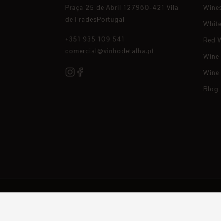
Praça 25 de Abril 127960-421 Vila
Wine
de FradesPortugal
Whit
+351 935 109 541
Red 
comercial@vinhodetalha.pt
Wine
Wine
Blog