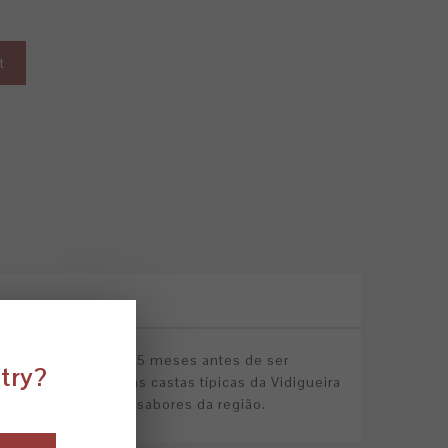
t
nho estagiou durante 5 meses antes de ser
ntry?
envelhecido, com as castas típicas da Vidigueira
indo os verdadeiros sabores da região.