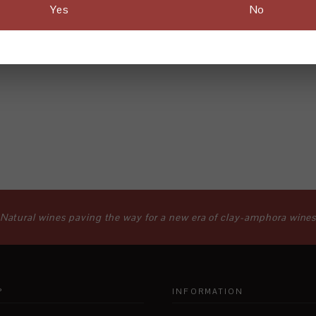
Yes
No

Natural wines paving the way for a new era of clay-amphora wine
P
INFORMATION