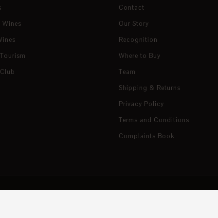
s
Contact
e Wines
Our Story
Wines
Recognition
 Tourism
Where to Buy
 Club
Team
Shipping & Returns
Privacy Policy
Terms and Conditions
Complaints Book
Project Sheet — Winery
Project Sheet — Vineyard