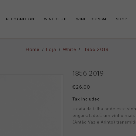
RECOGNITION
WINE CLUB
WINE TOURISM
SHOP
Home
Loja
White
1856 2019
1856 2019
€26.00
Tax included
a data da talha onde este vi
engarrafado.É um vinho mais 
(Antão Vaz e Arinto) transmit