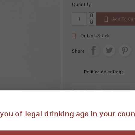
Quantity

Add To Car

Out-of-Stock
Share
Política de entrega
Data sheet
How to serve
a data da talha onde este vi
you of legal drinking age in your cou
engarrafado.É um vinho mais 
(Antão Vaz e Arinto) transmit