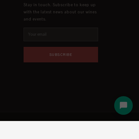
Stay in touch. Subscribe to keep up
with the latest news about our wines
and events.
SUBSCRIBE