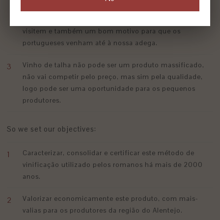
nossos tempos é uma realidade. O vinho de talha pode
ser um bom motivo para que os estrangeiros nos
visitem e também um bom motivo para que os
portugueses venham até à nossa adega.
Vinho de talha não pode ser um produto massificado,
não vai competir pelo preço, mas sim pela qualidade,
logo pode ser uma oportunidade para os pequenos
produtores.
So we set our objectives:
Caracterizar, consolidar e certificar este método de
vinificação utilizado pelos romanos há mais de 2000
anos.
Valorizar economicamente este produto, com mais-
valias para os produtores da região do Alentejo.