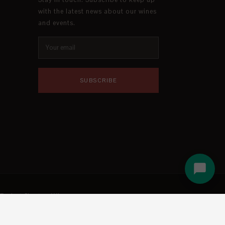
with the latest news about our wines
and events.
SUBSCRIBE
Project Sheet — Winery
Project Sheet — Vineyard