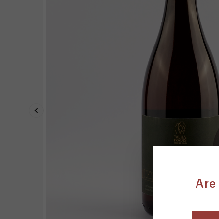

Are 