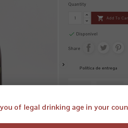
Quantity

Add To Car

Disponivel
Share

Política de entrega
Data sheet
How to serve
Vale Palheiro é o local onde a
you of legal drinking age in your cou
Cucufate. É um vinho mais se
Vila de Frades.