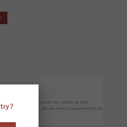
t
 vinha está plantada, perto das ruínas de São
ntry?
doso e arredondado, de um terroir característico de