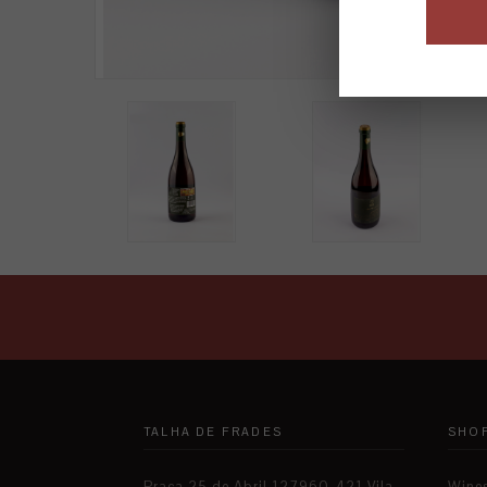
TALHA DE FRADES
SHO
Praça 25 de Abril 127960-421 Vila
Wine