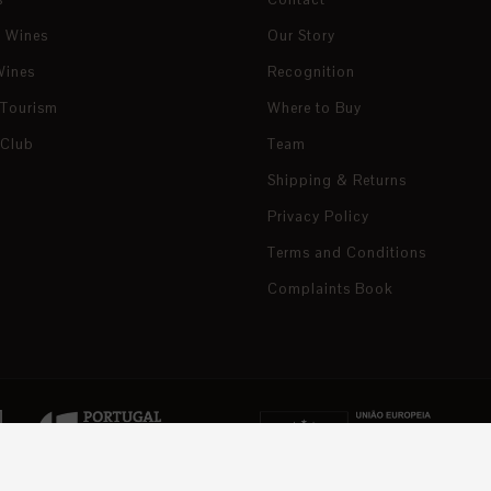
e Wines
Our Story
Wines
Recognition
 Tourism
Where to Buy
 Club
Team
Shipping & Returns
Privacy Policy
Terms and Conditions
Complaints Book