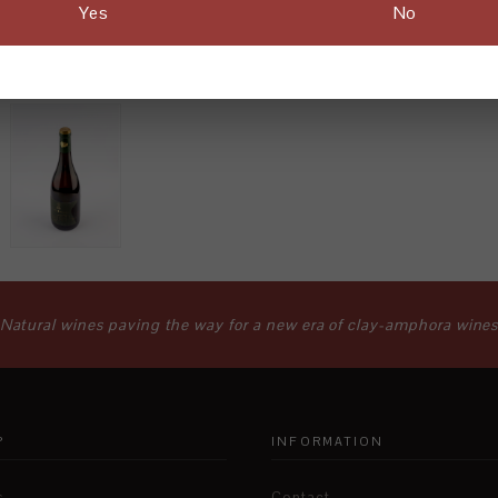
Yes
No

Natural wines paving the way for a new era of clay-amphora wine
P
INFORMATION
s
Contact