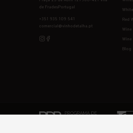
de FradesPortugal
Whit
+351 935 109 541
Red 
comercial@vinhodetalha.pt
Wine
Wine
Blog