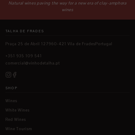
Natural wines paving the way for a new era of clay-amphora
wines
TALHA DE FRADES
Praça 25 de Abril 127960-421 Vila de FradesPortugal
+351 935 109 541
comercial@vinhodetalha.pt
SHOP
Wines
White Wines
Red Wines
Wine Tourism