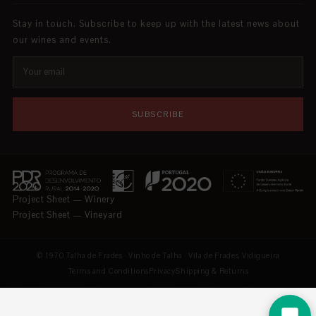
Stay in touch. Subscribe to keep up with the latest news about
our wines and events.
SUBSCRIBE
Project Sheet — Winery
Project Sheet — Vineyard
© 1970 Talha de Frades · Vinho de Talha · Vila de Frades, Vidigueira
Terms and Conditions
Privacy
Shipping & Returns