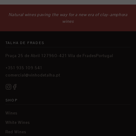
Natural wines paving the way for a new era of clay-amphora
wines
TALHA DE FRADES
Praça 25 de Abril 127960-421 Vila de FradesPortugal
+351 935 109 541
comercial@vinhodetalha.pt
SHOP
Wines
White Wines
Red Wines