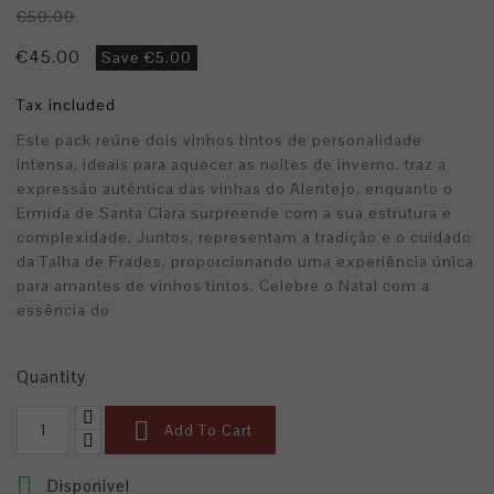
€50.00
€45.00
Save €5.00
Tax included
Este pack reúne dois vinhos tintos de personalidade
intensa, ideais para aquecer as noites de inverno. traz a
expressão autêntica das vinhas do Alentejo, enquanto o
Ermida de Santa Clara surpreende com a sua estrutura e
complexidade. Juntos, representam a tradição e o cuidado
da Talha de Frades, proporcionando uma experiência única
para amantes de vinhos tintos. Celebre o Natal com a
essência do
Quantity

Add To Cart

Disponivel