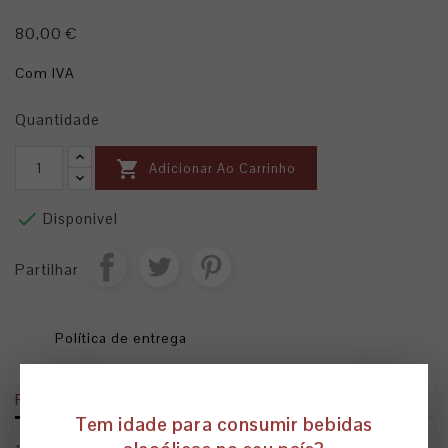
80,00 €
Com IVA
Quantidade

Adicionar Ao Carrinho

Disponivel
Partilhar
Política de entrega
Ficha Técnica
Modo de Servir
Tem idade para consumir bebidas