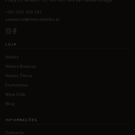
Praça 25 de Abril 127960-421 Vila de FradesPortugal
+351 935 109 541
comercial@vinhodetalha.pt
LOJA
Vinhos
Vinhos Brancos
Vinhos Tintos
Enoturismo
Wine Club
Blog
INFORMAÇÕES
Contacto