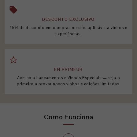
local_offer
DESCONTO EXCLUSIVO
15% de desconto em compras no site, aplicável a vinhos e
experiências.
star_border
EN PRIMEUR
Acesso a Lançamentos e Vinhos Especiais — seja o
primeiro a provar novos vinhos e edições limitadas.
Como Funciona