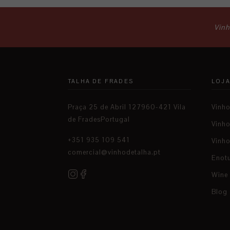
Vinh
TALHA DE FRADES
LOJ
Praça 25 de Abril 127960-421 Vila
Vinh
de FradesPortugal
Vinh
+351 935 109 541
Vinho
comercial@vinhodetalha.pt
Enot
Wine
Blog