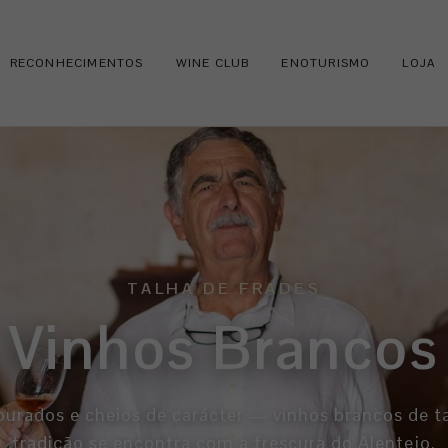
RECONHECIMENTOS
WINE CLUB
ENOTURISMO
LOJA
TALHA DE FRADES
Vinhos Brancos
ourados e cheios de carácter — vinhos brancos de t
tradição se encontra com a frescura do Alentejo.