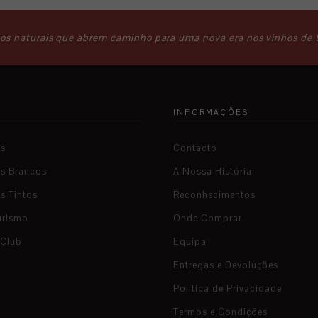
os naturais que abrem caminho para uma nova era nos vinhos de 
A
INFORMAÇÕES
os
Contacto
os Brancos
A Nossa História
s Tintos
Reconhecimentos
urismo
Onde Comprar
 Club
Equipa
Entregas e Devoluções
Política de Privacidade
Termos e Condições