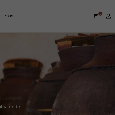
0
MAIS
alha onde a