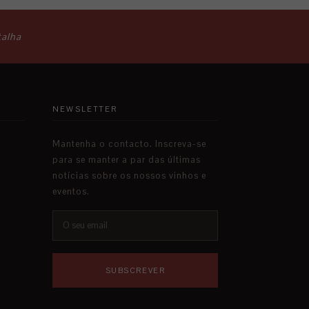
talha
NEWSLETTER
Mantenha o contacto. Inscreva-se
para se manter a par das últimas
notícias sobre os nossos vinhos e
eventos.
SUBSCREVER