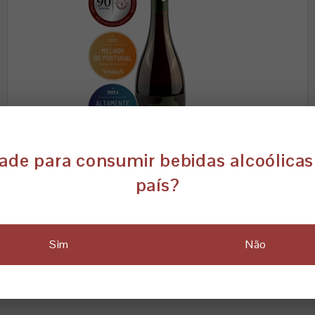
ade para consumir bebidas alcoólicas
país?
CASTAS ANTIGAS 2019
Preço
42,00 €
Sim
Não