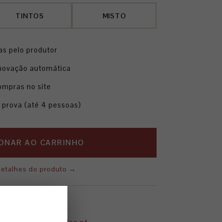
TINTOS
MISTO
as pelo produtor
novação automática
mpras no site
+ prova (até 4 pessoas)
IONAR AO CARRINHO
detalhes do produto →