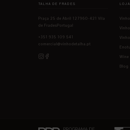
TALHA DE FRADES
LOJ
Praça 25 de Abril 127960-421 Vila
Vinh
de FradesPortugal
Vinh
+351 935 109 541
Vinho
comercial@vinhodetalha.pt
Enot
Wine
Blog