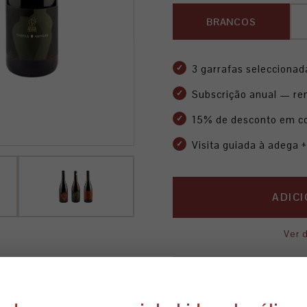
BRANCOS
3 garrafas seleccionad
Subscrição anual — re
15% de desconto em co
Visita guiada à adega 
ADIC
Ver 
Dúvidas? Contacte-nos: