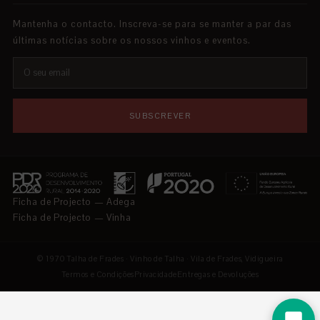
Mantenha o contacto. Inscreva-se para se manter a par das
últimas notícias sobre os nossos vinhos e eventos.
SUBSCREVER
Ficha de Projecto — Adega
Ficha de Projecto — Vinha
© 1970 Talha de Frades · Vinho de Talha · Vila de Frades, Vidigueira
Termos e Condições
Privacidade
Entregas e Devoluções