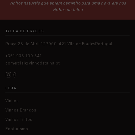
Vinhos naturais que abrem caminho para uma nova era nos
vinhos de talha
TALHA DE FRADES
Praça 25 de Abril 127960-421 Vila de FradesPortugal
+351 935 109 541
comercial@vinhodetalha.pt
LOJA
Vinhos
Vinhos Brancos
Vinhos Tintos
Enoturismo